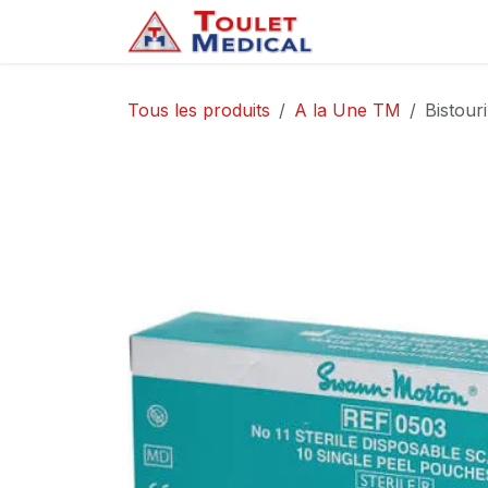
Se rendre au contenu
Accueil
Service
Tous les produits
A la Une TM
Bistour