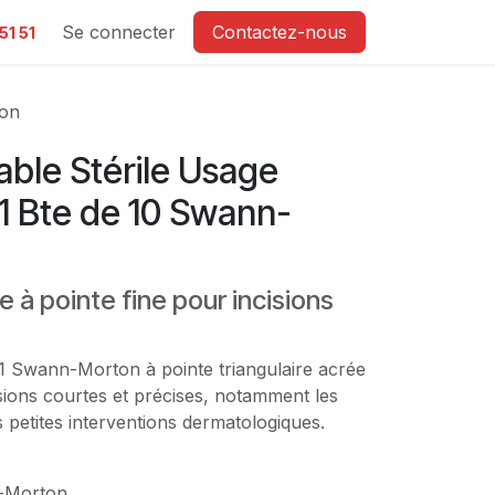
e
Se connecter
Contactez-nous
51 51
ton
table Stérile Usage
1 Bte de 10 Swann-
e à pointe fine pour incisions
°11 Swann-Morton à pointe triangulaire acrée
cisions courtes et précises, notamment les
s petites interventions dermatologiques.
Morton