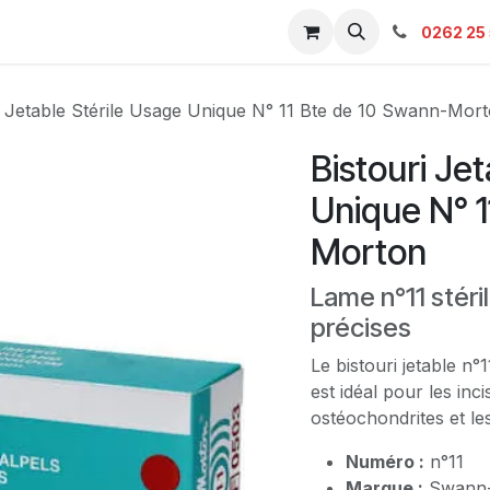
s & Catalogue Pro
Boutique
Contacts
SAV
Ambulanc
0262 25 
i Jetable Stérile Usage Unique N° 11 Bte de 10 Swann-Mor
Bistouri Je
Unique N° 1
Morton
Lame n°11 stéril
précises
Le bistouri jetable n
est idéal pour les in
ostéochondrites et le
Numéro :
n°11
Marque :
Swann-