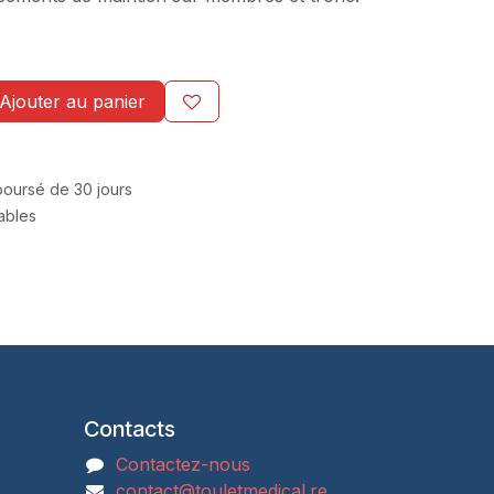
Ajouter au panier
mboursé de 30 jours
rables
Contacts
Contactez-nous
contact@touletmedical.re