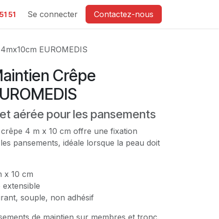
e
Se connecter
Contactez-nous
51 51
pe 4mx10cm EUROMEDIS
aintien Crêpe
EUROMEDIS
e et aérée pour les pansements
crêpe 4 m x 10 cm offre une fixation
les pansements, idéale lorsque la peau doit
 x 10 cm
extensible
rant, souple, non adhésif
nsements de maintien sur membres et tronc.