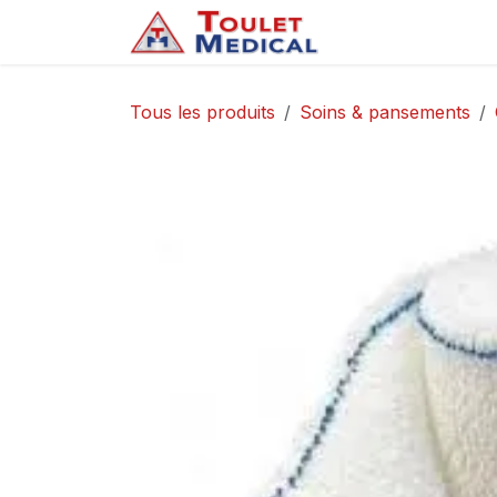
Se rendre au contenu
Accueil
Service
Tous les produits
Soins & pansements