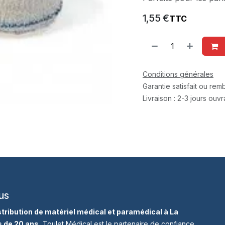
1,55
€
TTC
Conditions générales
Garantie satisfait ou re
Livraison : 2-3 jours ouv
us
istribution de matériel médical et paramédical à La
s de 20 ans
, Toulet Médical est le partenaire de confiance