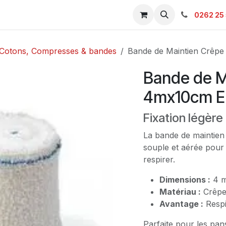
s & Catalogue Pro
Boutique
Contacts
SAV
Ambulanc
0262 25 
Cotons, Compresses & bandes
Bande de Maintien Crê
Bande de M
4mx10cm 
Fixation légèr
La bande de maintien 
souple et aérée pour 
respirer.
Dimensions :
4 m
Matériau :
Crêpe 
Avantage :
Respi
Parfaite pour les pa