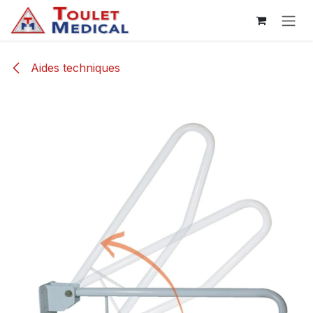
Se rendre au contenu
Aides techniques