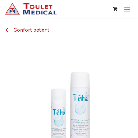
Se rendre au contenu
Confort patient