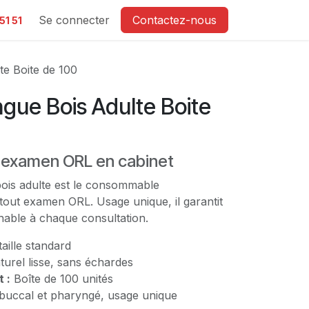
e
Se connecter
Contactez-nous
51 51
te Boite de 100
gue Bois Adulte Boite
 l'examen ORL en cabinet
bois adulte est le consommable
tout examen ORL. Usage unique, il garantit
hable à chaque consultation.
taille standard
turel lisse, sans échardes
 :
Boîte de 100 unités
uccal et pharyngé, usage unique