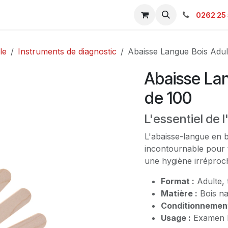
s & Catalogue Pro
Boutique
Contacts
SAV
Ambulanc
0262 25 
le
Instruments de diagnostic
Abaisse Langue Bois Adul
Abaisse Lan
de 100
L'essentiel de
L'abaisse-langue en 
incontournable pour 
une hygiène irréproc
Format :
Adulte, 
Matière :
Bois na
Conditionnement
Usage :
Examen b