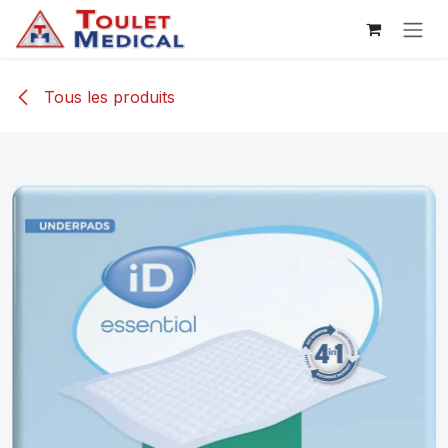
Se rendre au contenu
Tous les produits